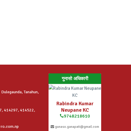
गुनासो अधिकारी
 Dulegaunda, Tanahun,
Rabindra Kumar
Neupane KC
7, 414297, 414522,
9748218610
cro.com.np
gunaso.ganapati@gmail.com