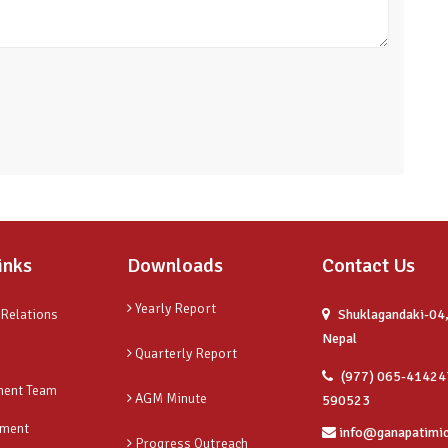
inks
Downloads
Contact Us
Yearly Report
 Relations
Shuklagandaki-04,
Nepal
Quarterly Report
(977) 065-41424
ent Team
AGM Minute
590523
ment
info@ganapatimi
Progress Outreach