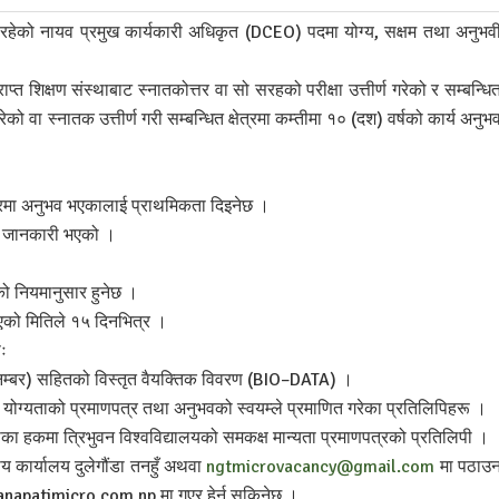
त रहेको नायव प्रमुख कार्यकारी अधिकृत (DCEO) पदमा योग्य, सक्षम तथा अनुभव
प्त शिक्षण संस्थाबाट स्नातकोत्तर वा सो सरहको परीक्षा उत्तीर्ण गरेको र सम्बन्धि
रेको वा स्नातक उत्तीर्ण गरी सम्बन्धित क्षेत्रमा कम्तीमा १० (दश) वर्षको कार्य अनुभ
क्षेत्रमा अनुभव भएकालाई प्राथमिकता दिइनेछ ।
्रो जानकारी भएको ।
को नियमानुसार हुनेछ ।
एको मितिले १५ दिनभित्र ।
ः
ईल नम्बर) सहितको विस्तृत वैयक्तिक विवरण (BIO–DATA) ।
िक योग्यताको प्रमाणपत्र तथा अनुभवको स्वयम्ले प्रमाणित गरेका प्रतिलिपिहरू ।
्यताका हकमा त्रिभुवन विश्वविद्यालयको समकक्ष मान्यता प्रमाणपत्रको प्रतिलिपी ।
ीय कार्यालय दुलेगौंडा तनहुँ अथवा
ngtmicrovacancy@gmail.com
मा पठाउ
anapatimicro.com.np मा गएर हेर्न सकिनेछ ।