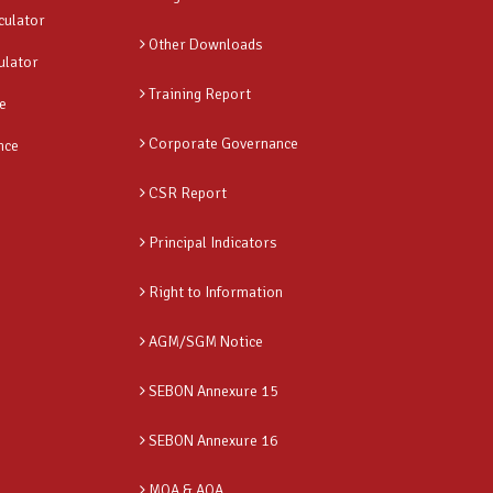
culator
Other Downloads
ulator
Training Report
e
Corporate Governance
nce
CSR Report
Principal Indicators
Right to Information
AGM/SGM Notice
SEBON Annexure 15
SEBON Annexure 16
MOA & AOA