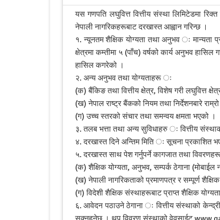
यस गणपति लघुवित्त वित्तीय संस्था लिमिटेडमा रिक्
नेपाली नागरिकहरूबाट दरखास्त आह्वान गरिन्छ ।
१. न्यूनतम शैक्षिक योग्यता तथा अनुभव ः मान्यता प्रा
क्षेत्रमा कम्तीमा ५ (पाँच) वर्षको कार्य अनुभव हासिल ग
हासिल कगरेको ।
२. अन्य अनुभव तथा योग्यताहरू ः
(क) बैंकिङ तथा वित्तीय क्षेत्र, विशेष गरी लघुवित्त 
(ख) नेपाल राष्ट्र बैंकको नियम तथा निर्देशनबारे राम
(ग) उच्च स्तरको संचार तथा समन्वय क्षमता भएको ।
३. तलब भत्ता तथा अन्य सुविधाहरु ः वित्तीय संस्था
४. दरखास्त दिने अन्तिम मिति ः सूचना प्रकाशित भ
५. दरखास्त साथ पेश गर्नुपर्ने कागजात तथा विवरणहरू
(क) शैक्षिक योग्यता, अनुभव, सम्पर्क ठेगाना (मोबा
(ख) नेपाली नागरिकताको प्रमाणपत्र र सम्पूर्ण शैक्ष
(ग) विदेशी शैक्षिक संस्थाहरूबाट प्राप्त शैक्षिक योग
६. आवेदन पठाउने ठेगाना ः वित्तीय संस्थाको केन्द्र
सक्नुहुनेछ । थप विवरण संस्थाको वेवसाईट www.g