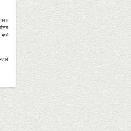
विकास
्यालय
 मध्ये
 भएको