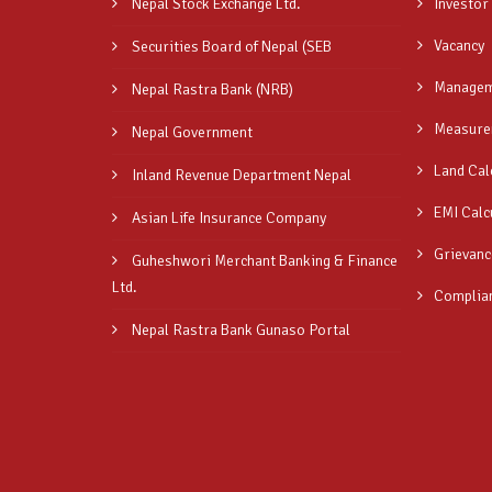
Nepal Stock Exchange Ltd.
Investor
Vacancy
Securities Board of Nepal (SEB
Managem
Nepal Rastra Bank (NRB)
Measure
Nepal Government
Land Cal
Inland Revenue Department Nepal
EMI Calc
Asian Life Insurance Company
Grievanc
Guheshwori Merchant Banking & Finance
Ltd.
Complia
Nepal Rastra Bank Gunaso Portal