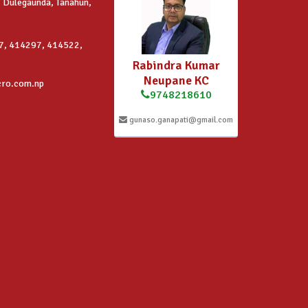
 Dulegaunda, Tanahun,
7, 414297, 414522,
Rabindra Kumar
Neupane KC
cro.com.np
9748218610
gunaso.ganapati@gmail.com