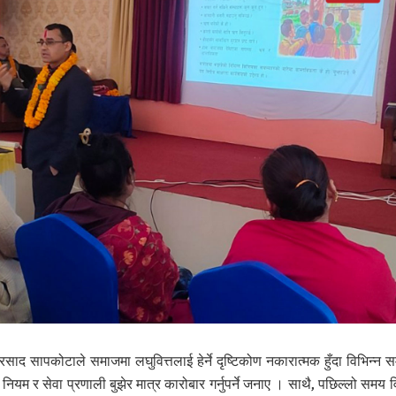
रसाद सापकोटाले समाजमा लघुवित्तलाई हेर्ने दृष्टिकोण नकारात्मक हुँदा विभिन्न स
नियम र सेवा प्रणाली बुझेर मात्र कारोबार गर्नुपर्ने जनाए । साथै, पछिल्लो समय वि