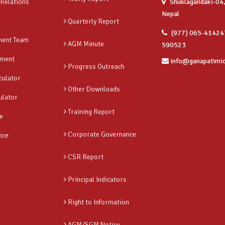
 Relations
Shuklagandaki-04,
Nepal
Quarterly Report
(977) 065-41424
ent Team
AGM Minute
590523
ment
info@ganapatimi
Progress Outreach
culator
Other Downloads
ulator
Training Report
e
Corporate Governance
nce
CSR Report
Principal Indicators
Right to Information
AGM/SGM Notice